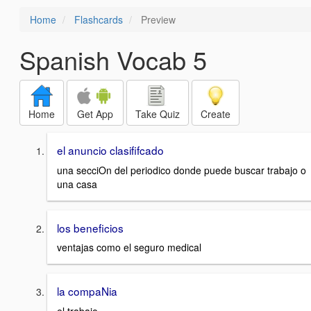
Home
Flashcards
Preview
Spanish Vocab 5
Home
Get App
Take Quiz
Create
el anuncio clasififcado
una secciOn del periodico donde puede buscar trabajo o
una casa
los beneficios
ventajas como el seguro medical
la compaNia