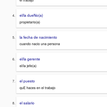
el trabajo
el/la dueNo(a)
propietario(a)
la fecha de nacimiento
cuando nacio una persona
el/la gerente
el/la jefe(a)
el puesto
quE haces en el trabajo
el salario