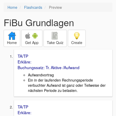
Home
Flashcards
Preview
FiBu Grundlagen
Home
Get App
Take Quiz
Create
TA/TP
Erkläre:
Buchungssatz: Tr. Aktive /Aufwand
Aufwandvortrag
Ein in der laufenden Rechnungsperiode
verbuchter Aufwand ist ganz oder Teilweise der
nächsten Periode zu belasten.
TA/TP
Erkläre: