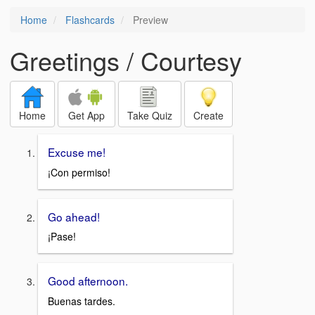
Home
Flashcards
Preview
Greetings / Courtesy
Home
Get App
Take Quiz
Create
Excuse me!
¡Con permiso!
Go ahead!
¡Pase!
Good afternoon.
Buenas tardes.