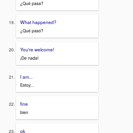
¿Qué pasa?
What happened?
¿Qué pasó?
You're welcome!
¡De nada!
I am...
Estoy...
fine
bien
ok