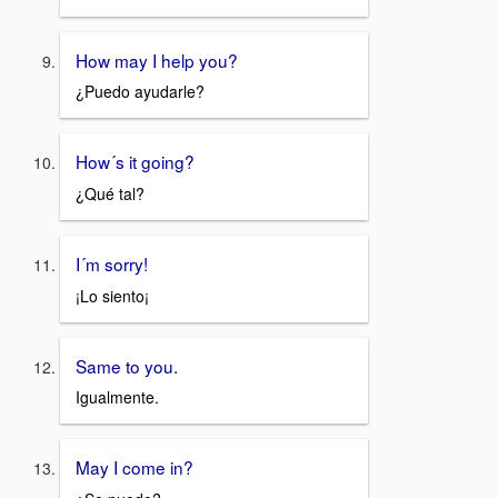
How may I help you?
¿Puedo ayudarle?
How´s it going?
¿Qué tal?
I´m sorry!
¡Lo siento¡
Same to you.
Igualmente.
May I come in?