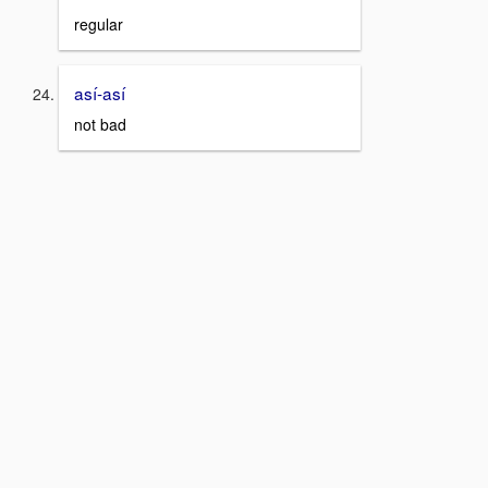
regular
así-así
not bad