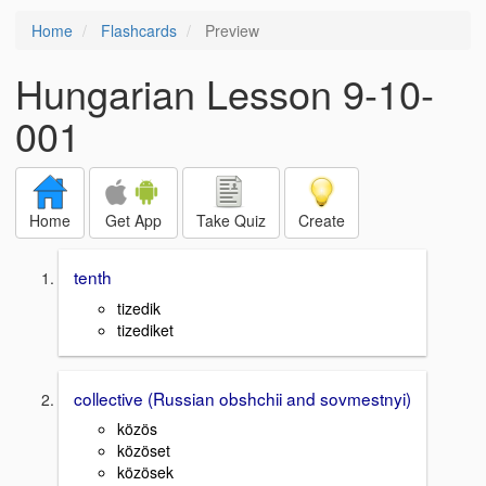
Home
Flashcards
Preview
Hungarian Lesson 9-10-
001
Home
Get App
Take Quiz
Create
tenth
tizedik
tizediket
collective (Russian obshchii and sovmestnyi)
közös
közöset
közösek