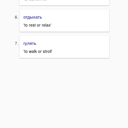
отдыхать
'to rest or relax'
гулять
'to walk or stroll'