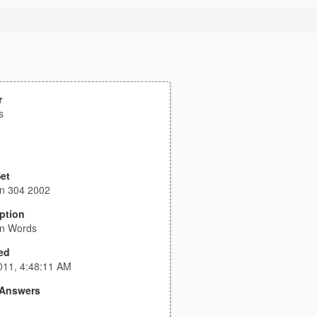
r
s
et
n 304 2002
ption
an Words
ed
011, 4:48:11 AM
Answers