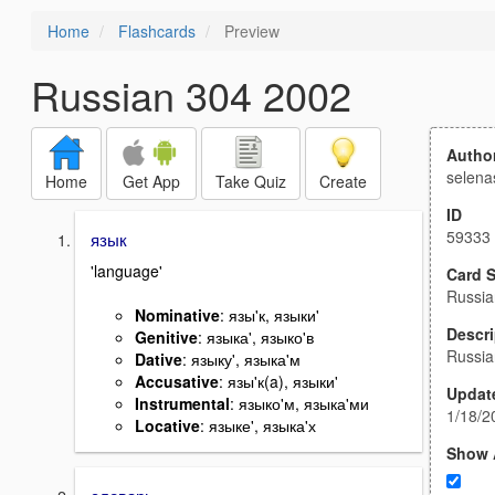
Home
Flashcards
Preview
Russian 304 2002
Autho
selena
Home
Get App
Take Quiz
Create
ID
59333
язык
'language'
Card S
Russia
Nominative
: язы'к, языки'
Descri
Genitive
: языка', языко'в
Russi
Dative
: языку', языка'м
Accusative
: язы'к(a), языки'
Updat
Instrumental
: языко'м, языка'ми
1/18/2
Locative
: языке', языка'х
Show 
словарь