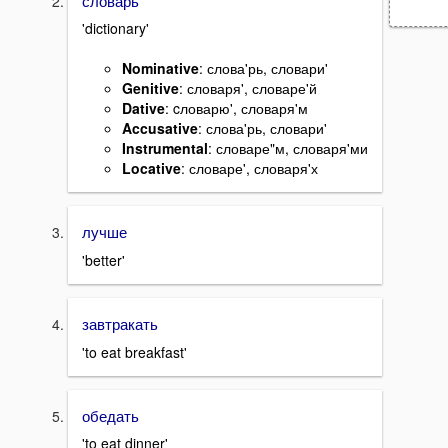
'dictionary'
Nominative
: слова'рь, словари'
Genitive
: словаря', словаре'й
Dative
: cловарю', словаря'м
Accusative
: слова'рь, словари'
Instrumental
: словаре"м, словаря'ми
Locative
: словаре', словаря'х
лучше
'better'
завтракать
'to eat breakfast'
обедать
'to eat dinner'