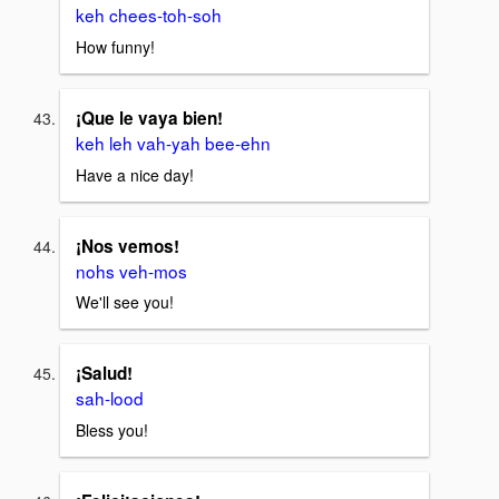
keh chees-toh-soh
How funny!
¡Que le vaya bien!
keh leh vah-yah bee-ehn
Have a nice day!
¡Nos vemos!
nohs veh-mos
We'll see you!
¡Salud!
sah-lood
Bless you!