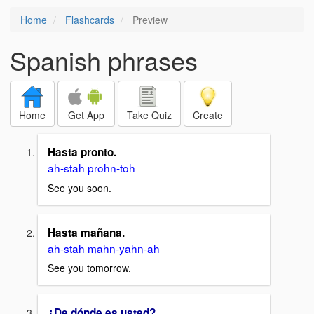
Home
Flashcards
Preview
Spanish phrases
Home
Get App
Take Quiz
Create
Hasta pronto.
ah-stah prohn-toh
See you soon.
Hasta mañana.
ah-stah mahn-yahn-ah
See you tomorrow.
¿De dónde es usted?