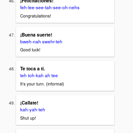
¡Felicitaciones!
feh-lee-see-tah-see-oh-nehs
Congratulations!
¡Buena suerte!
bweh-nah swehr-teh
Good luck!
Te toca a ti.
teh toh-kah ah tee
It's your turn. (informal)
¡Callate!
kah-yah-teh
Shut up!