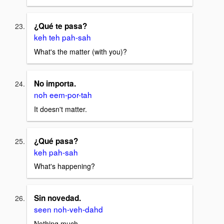
¿Qué te pasa?
keh teh pah-sah
What's the matter (with you)?
No importa.
noh eem-por-tah
It doesn't matter.
¿Qué pasa?
keh pah-sah
What's happening?
Sin novedad.
seen noh-veh-dahd
Nothing much.