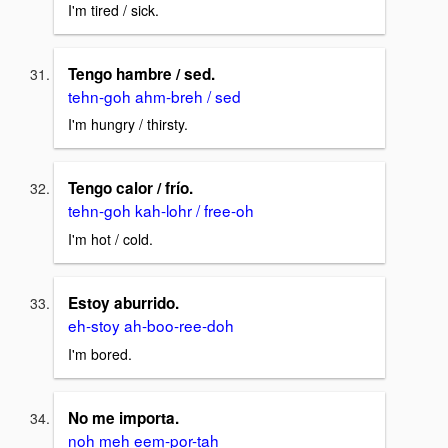
I'm tired / sick.
Tengo hambre / sed.
tehn-goh ahm-breh / sed
I'm hungry / thirsty.
Tengo calor / frío.
tehn-goh kah-lohr / free-oh
I'm hot / cold.
Estoy aburrido.
eh-stoy ah-boo-ree-doh
I'm bored.
No me importa.
noh meh eem-por-tah