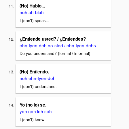
(No) Hablo...
noh ah-bloh
I (don't) speak...
¿Entiende usted? / ¿Entiendes?
ehn-tyen-deh oo-sted / ehn-tyen-dehs
Do you understand? (formal / informal)
(No) Entiendo.
noh ehn-tyen-doh
I (don't) understand.
Yo (no lo) se.
yoh noh loh seh
I (don't) know.