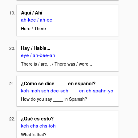
Aquí / Ahí
ah-kee / ah-ee
Here / There
Hay / Había...
eye / ah-bee-ah
There is / are... / There was / were...
¿Cómo se dice ____ en español?
koh-moh seh dee-seh ___ en eh-spahn-yol
How do you say ____ in Spanish?
¿Qué es esto?
keh ehs ehs-toh
What is that?