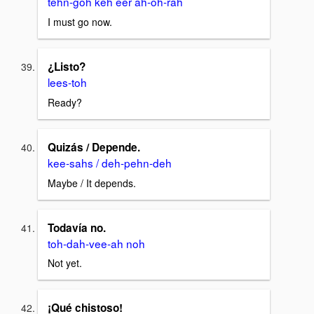
tehn-goh keh eer ah-oh-rah
I must go now.
¿Listo?
lees-toh
Ready?
Quizás / Depende.
kee-sahs / deh-pehn-deh
Maybe / It depends.
Todavía no.
toh-dah-vee-ah noh
Not yet.
¡Qué chistoso!