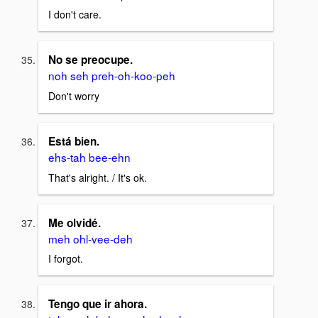
I don't care.
No se preocupe.
noh seh preh-oh-koo-peh
Don't worry
Está bien.
ehs-tah bee-ehn
That's alright. / It's ok.
Me olvidé.
meh ohl-vee-deh
I forgot.
Tengo que ir ahora.