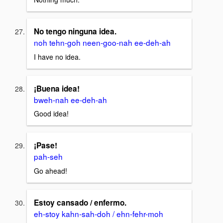
No tengo ninguna idea.
noh tehn-goh neen-goo-nah ee-deh-ah
I have no idea.
¡Buena idea!
bweh-nah ee-deh-ah
Good idea!
¡Pase!
pah-seh
Go ahead!
Estoy cansado / enfermo.
eh-stoy kahn-sah-doh / ehn-fehr-moh