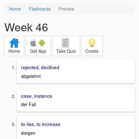
Home
Flashcards
Preview
Week 46
Home
Get App
Take Quiz
Create
rejected, declined
abgelehnt
case, instance
der Fall
to rise, to increase
steigen