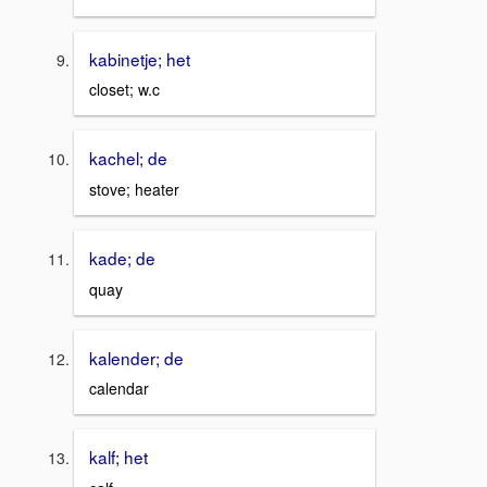
kabinetje; het
closet; w.c
kachel; de
stove; heater
kade; de
quay
kalender; de
calendar
kalf; het