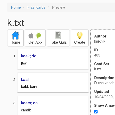
Home
Flashcards
Preview
k.txt
Author
kniknik
Home
Get App
Take Quiz
Create
ID
483
kaak; de
jaw
Card Set
k.txt
Description
kaal
Dutch vocab
bald; bare
Updated
10/24/2009,
kaars; de
Show Answ
candle