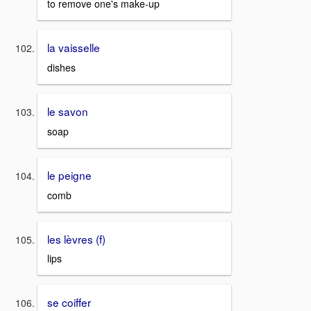
to remove one's make-up
la vaisselle
dishes
le savon
soap
le peigne
comb
les lèvres (f)
lips
se coiffer