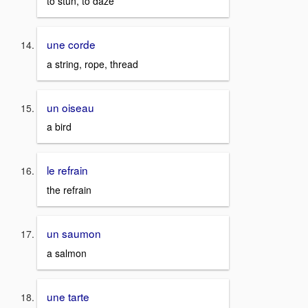
to stun, to daze
une corde
a string, rope, thread
un oiseau
a bird
le refrain
the refrain
un saumon
a salmon
une tarte