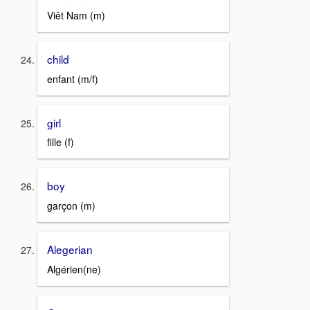
Viêt Nam (m)
child
enfant (m/f)
girl
fille (f)
boy
garçon (m)
Alegerian
Algérien(ne)