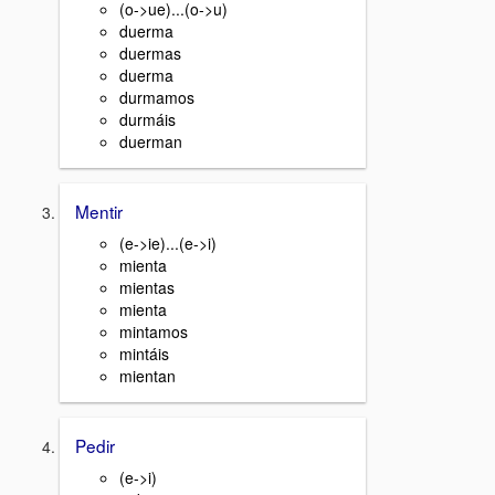
(o->ue)...(o->u)
duerma
duermas
duerma
durmamos
durmáis
duerman
Mentir
(e->ie)...(e->i)
mienta
mientas
mienta
mintamos
mintáis
mientan
Pedir
(e->i)