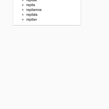
repita
repitamos
repitáis
repitan