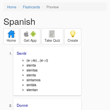
Home
Flashcards
Preview
Spanish
Home
Get App
Take Quiz
Create
Sentir
(e->ie)...(e->i)
sienta
sientas
sienta
sintamos
sintáis
sientan
Dormir