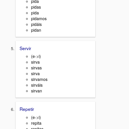
pida
pidas
pida
pidamos
pidáis
pidan
Servir
(e->i)
sirva
sirvas
sirva
sirvamos
sirváis
sirvan
Repetir
(e->i)
repita
repitas