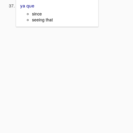
ya que
since
seeing that