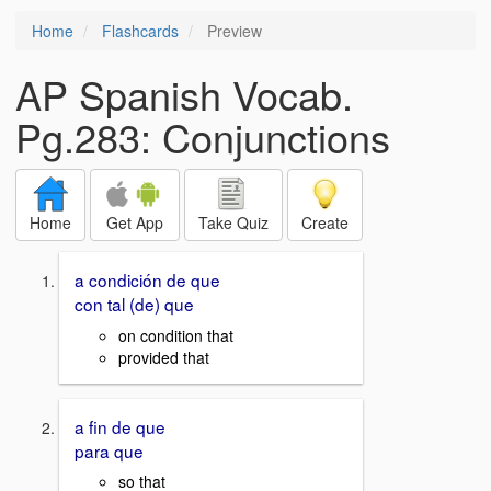
Home
Flashcards
Preview
AP Spanish Vocab.
Pg.283: Conjunctions
Home
Get App
Take Quiz
Create
a condición de que
con tal (de) que
on condition that
provided that
a fin de que
para que
so that