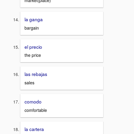
market(place)
la ganga
bargain
el precio
the price
las rebajas
sales
comodo
comfortable
la cartera