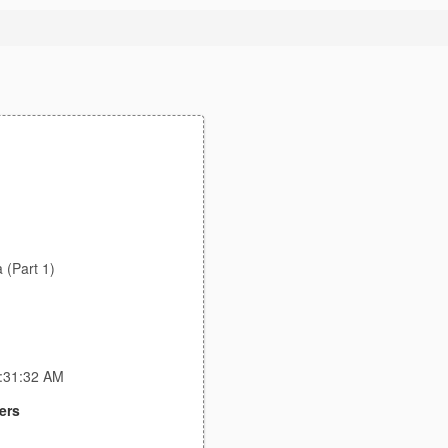
 (Part 1)
3:31:32 AM
ers