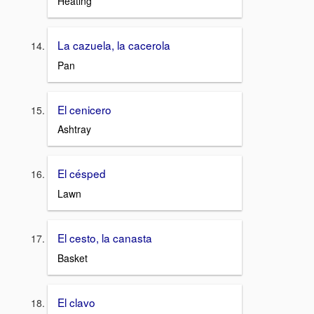
Heating
La cazuela, la cacerola
Pan
El cenicero
Ashtray
El césped
Lawn
El cesto, la canasta
Basket
El clavo