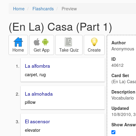
Home
Flashcards
Preview
(En La) Casa (Part 1)
Author
Anonymous
Home
Get App
Take Quiz
Create
ID
40612
La alfombra
carpet, rug
Card Set
(En La) Casa
Description
La almohada
Vocabulario
pillow
Updated
10/8/2010, 
El ascensor
Show Answ
elevator