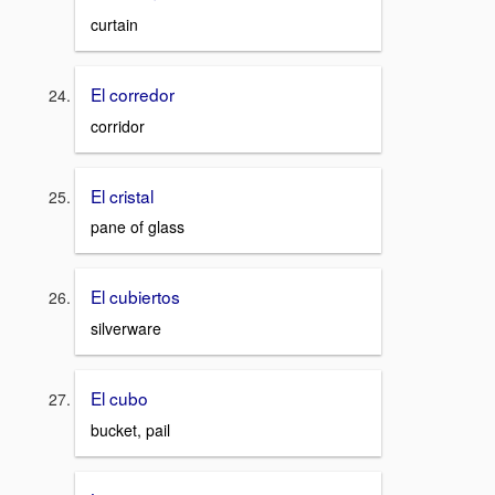
curtain
El corredor
corridor
El cristal
pane of glass
El cubiertos
silverware
El cubo
bucket, pail