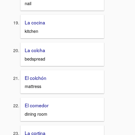
nail
La cocina
kitchen
La colcha
bedspread
El colchón
mattress
El comedor
dining room
La cortina