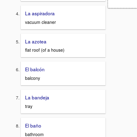
La aspiradora
vacuum cleaner
La azotea
flat roof (of a house)
El balcón
balcony
La bandeja
tray
El baño
bathroom