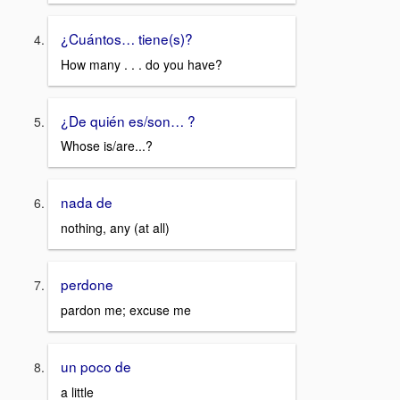
¿Cuántos… tiene(s)?
How many . . . do you have?
¿De quién es/son… ?
Whose is/are...?
nada de
nothing, any (at all)
perdone
pardon me; excuse me
un poco de
a little