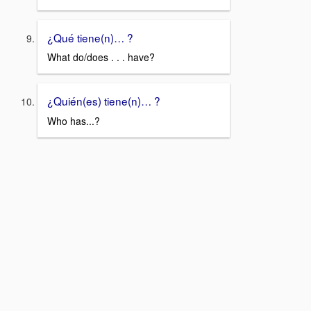
¿Qué tiene(n)… ?
What do/does . . . have?
¿Quién(es) tiene(n)… ?
Who has...?