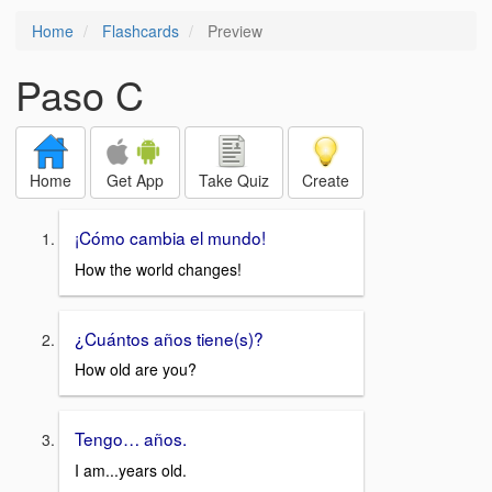
Home
Flashcards
Preview
Paso C
Home
Get App
Take Quiz
Create
¡Cómo cambia el mundo!
How the world changes!
¿Cuántos años tiene(s)?
How old are you?
Tengo… años.
I am...years old.