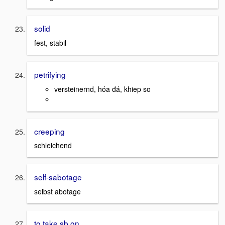
solid
fest, stabil
petrifying
versteinernd, hóa đá, khiep so
creeping
schleichend
self-sabotage
selbst abotage
to take sb on