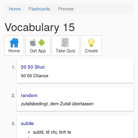
Home
Flashcards
Preview
Vocabulary 15
Home
Get App
Take Quiz
Create
50 50 Shot
50 50 Chance
random
zufallsbedingt, dem Zufall überlassen
subtle
subtil, tế nhị, tinh te