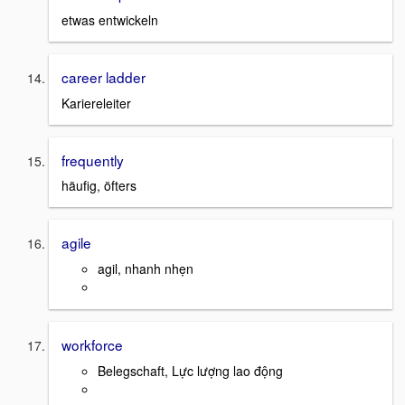
etwas entwickeln
career ladder
Kariereleiter
frequently
häufig, öfters
agile
agil, nhanh nhẹn
workforce
Belegschaft, Lực lượng lao động