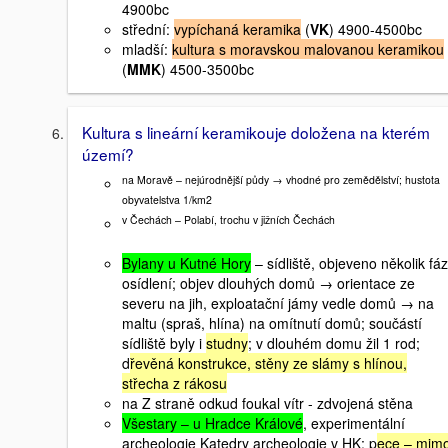
4900bc
střední:
vypíchaná keramika
(
VK
) 4900-4500bc
mladší:
kultura s moravskou malovanou keramikou
(
MMK
) 4500-3500bc
Kultura s lineární keramikouje doložena na kterém
území?
na Moravě – nejúrodnější půdy → vhodné pro zemědělství; hustota
obyvatelstva 1/km2
v Čechách – Polabí, trochu v jižních Čechách
Bylany u Kutné Hory
– sídliště, objeveno několik fáz
osídlení; objev dlouhých domů → orientace ze
severu na jih, exploatační jámy vedle domů → na
maltu (spraš, hlína) na omítnutí domů; součástí
sídliště byly i
studny
; v dlouhém domu žil 1 rod;
d
řevěná konstrukce, stěny ze slámy s hlínou,
střecha z rákosu
na Z straně odkud foukal vítr - zdvojená stěna
Všestary – u Hradce Králové
, experimentální
archeologie Katedry archeologie v HK; p
ece – mim