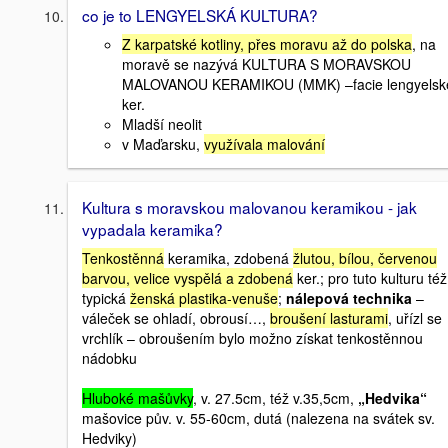
co je to LENGYELSKÁ KULTURA?
Z karpatské kotliny, přes moravu až do polska
, na
moravě se nazývá KULTURA S MORAVSKOU
MALOVANOU KERAMIKOU (MMK) –facie lengyelsk
ker.
Mladší neolit
v Maďarsku,
využívala malování
Kultura s moravskou malovanou keramikou - jak
vypadala keramika?
Tenkostěnná
keramika, zdobená
žlutou, bílou, červenou
barvou, velice vyspělá a zdobená
ker.; pro tuto kulturu též
typická
ženská plastika-venuše
;
nálepová technika
–
váleček se ohladí, obrousí…,
broušení lasturami
, uřízl se
vrchlík – obroušením bylo možno získat tenkostěnnou
nádobku
Hluboké mašůvky
, v. 27.5cm, též v.35,5cm,
„Hedvika“
mašovice pův. v. 55-60cm, dutá (nalezena na svátek sv.
Hedviky)