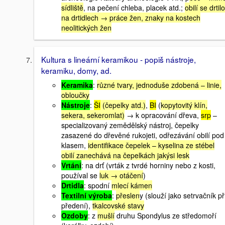
sídliště
, na pečení chleba, placek atd.;
obilí se drtilo
na drtidlech → práce žen, znaky na kostech
neolitických žen
Kultura s lineární keramikou - popiš nástroje,
keramiku, domy, ad.
Keramika
:
různé tvary, jednoduše zdobená – linie,
obloučky
Nástroje
:
ŠI
(čepelky atd.)
,
BI
(
kopytovitý klín,
sekera, sekeromlat)
→ k opracování dřeva,
srp
–
specializovaný zemědělský nástroj, čepelky
zasazené do dřevěné rukojeti, odřezávání obilí pod
klasem,
identifikace čepelek – kyselina ze stébel
obilí zanechává na čepelkách jakýsi lesk
Vrtání
: na drť (vrták z tvrdé horniny nebo z kosti,
používal se
luk → otáčení
)
Drtidla
: spodní
mlecí kámen
Textilní výroba
:
přeslen
y (slouží jako setrvačník př
předení),
tkalcovské stavy
Ozdoby
: z
mušlí
druhu Spondylus ze středomoří