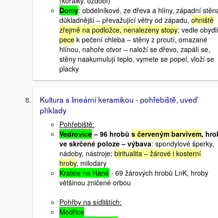
(korálky, ozdobí)
Domy
: obdélníkové, ze dřeva a hlíny, západní stěn
důkladnější – převažující větry od západu,
ohniště
zřejmě na podložce, nenalezeny stopy
; vedle obydl
pece
k pečení chleba – stěny z proutí, omazané
hlínou, nahoře otvor – naloží se dřevo, zapálí se,
stěny naakumulují teplo, vymete se popel, vloží se
placky
Kultura s lineární keramikou - pohřebiště, uveď
příklady
Pohřebiště:
Vedrovice
– 96 hrobů
s červeným barvivem
, hro
ve skrčené poloze – výbava
: spondylové šperky,
nádoby, nástroje;
biritualita – žárové i kosterní
hroby
, milodary
Kratice na Hané
- 69 žárových hrobů LnK, hroby
většinou zničené orbou
Pohřby na sídlištích:
Modřice