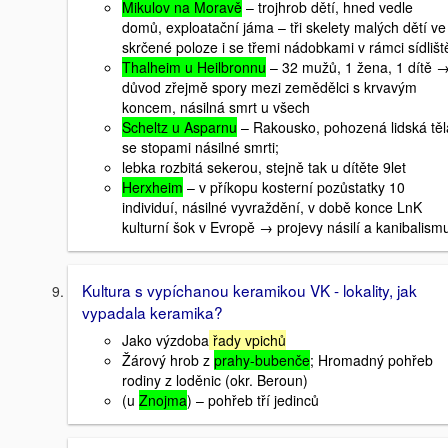
Mikulov na Moravě
– trojhrob dětí, hned vedle
domů, exploatační jáma – tři skelety malých dětí ve
skrčené poloze i se třemi nádobkami v rámci sídlišt
Thalheim u Heilbronnu
– 32 mužů, 1 žena, 1 dítě 
důvod zřejmě spory mezi zemědělci s krvavým
koncem, násilná smrt u všech
Scheltz u Asparnu
– Rakousko, pohozená lidská těl
se stopami násilné smrti;
lebka rozbitá sekerou, stejně tak u dítěte 9let
Herxheim
– v příkopu kosterní pozůstatky 10
individuí, násilné vyvraždění, v době konce LnK
kulturní šok v Evropě → projevy násilí a kanibalism
Kultura s vypíchanou keramikou VK - lokality, jak
vypadala keramika?
Jako výzdoba
řady vpichů
Žárový hrob z
prahy-bubenče
; Hromadný pohřeb
rodiny z loděnic (okr. Beroun)
(u
Znojma
) – pohřeb tří jedinců