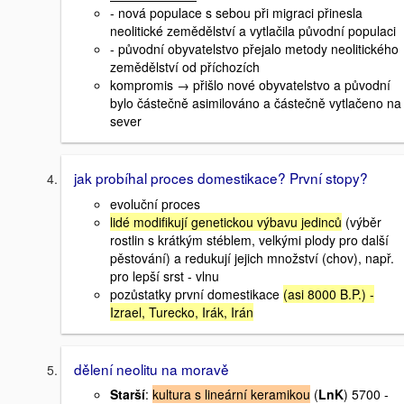
- nová populace s sebou při migraci přinesla
neolitické zemědělství a vytlačila původní populaci
- původní obyvatelstvo přejalo metody neolitického
zemědělství od příchozích
kompromis → přišlo nové obyvatelstvo a původní
bylo částečně asimilováno a částečně vytlačeno na
sever
jak probíhal proces domestikace? První stopy?
evoluční proces
lidé modifikují genetickou výbavu jedinců
(výběr
rostlin s krátkým stéblem, velkými plody pro další
pěstování) a redukují jejich množství (chov), např.
pro lepší srst - vlnu
pozůstatky první domestikace
(asi 8000 B.P.) -
Izrael, Turecko, Irák, Irán
dělení neolitu na moravě
Starší
:
kultura s lineární keramikou
(
LnK
) 5700 -