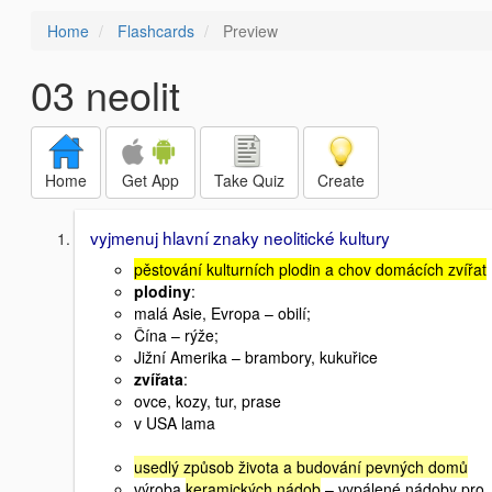
Home
Flashcards
Preview
03 neolit
Home
Get App
Take Quiz
Create
vyjmenuj hlavní znaky neolitické kultury
pěstování kulturních plodin a chov domácích zvířat
plodiny
:
malá Asie, Evropa – obilí;
Čína – rýže;
Jižní Amerika – brambory, kukuřice
zvířata
:
ovce, kozy, tur, prase
v USA lama
usedlý způsob života a budování pevných domů
výroba
keramických nádob
– vypálené nádoby pro