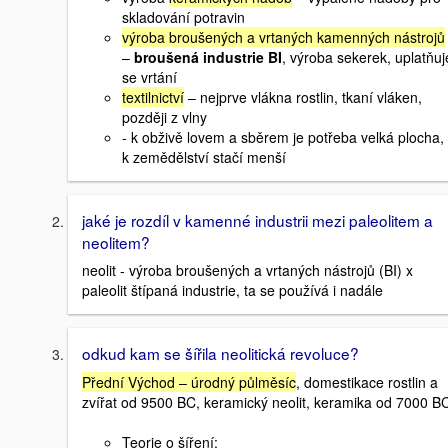
skladování potravin
výroba broušených a vrtaných kamenných nástrojů
–
broušená industrie BI
, výroba sekerek, uplatňuj
se vrtání
textilnictví
– nejprve vlákna rostlin, tkaní vláken,
později z vlny
- k obživě lovem a sběrem je potřeba velká plocha,
k zemědělství stačí menší
jaké je rozdíl v kamenné industrii mezi paleolitem a
neolitem?
neolit - výroba broušených a vrtaných nástrojů (BI) x
paleolit štípaná industrie, ta se používá i nadále
odkud kam se šířila neolitická revoluce?
Přední Východ – úrodný půlměsíc
, domestikace rostlin a
zvířat od 9500 BC, keramický neolit, keramika od 7000 B
Teorie o šíření: