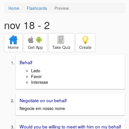
Home
Flashcards
Preview
nov 18 - 2
Home
Get App
Take Quiz
Create
Behalf
Lado
Favor
Interesse
Negotiate on our behalf
Negocie em nosso nome
Would you be willing to meet with him on my behalf