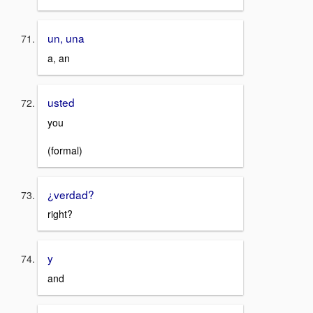
un, una
a, an
usted
you
(formal)
¿verdad?
right?
y
and