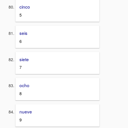
cinco
5
seis
6
siete
7
ocho
8
nueve
9