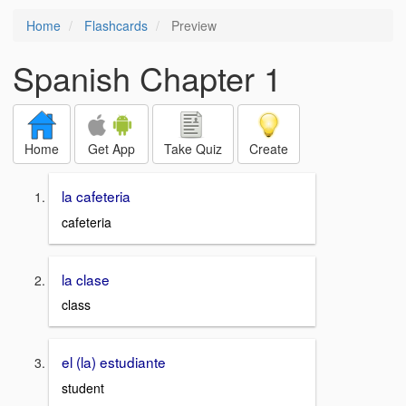
Home
Flashcards
Preview
Spanish Chapter 1
Home
Get App
Take Quiz
Create
la cafeteria
cafeteria
la clase
class
el (la) estudiante
student