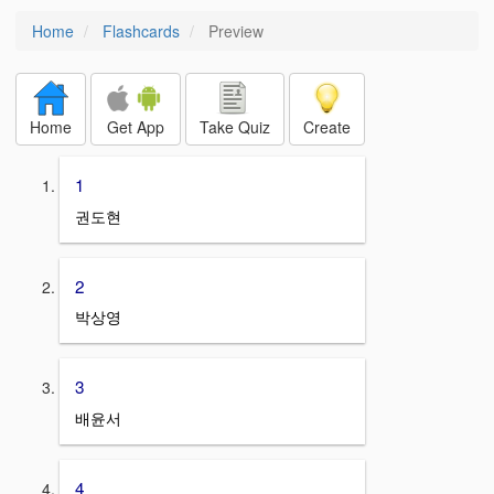
Home
Flashcards
Preview
Home
Get App
Take Quiz
Create
1
권도현
2
박상영
3
배윤서
4