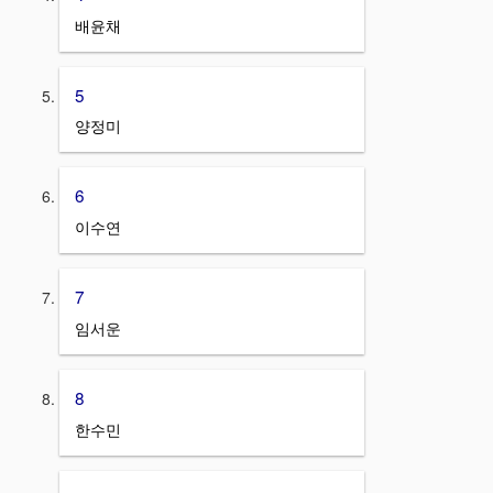
배윤채
5
양정미
6
이수연
7
임서운
8
한수민