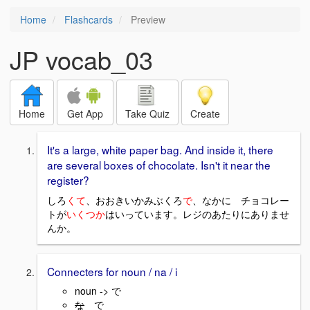
Home
Flashcards
Preview
JP vocab_03
Home
Get App
Take Quiz
Create
It's a large, white paper bag. And inside it, there
are several boxes of chocolate. Isn't it near the
register?
しろ
くて
、おおきいかみぶくろ
で
、なかに チョコレー
トが
いくつか
はいっています。レジのあたりにありませ
んか。
Connecters for noun / na / i
noun -> で
な
で