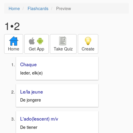
Home
Flashcards
Preview
1•2
Home
Get App
Take Quiz
Create
Chaque
Ieder, elk(e)
Le/la jeune
De jongere
L'ado(lescent) m/v
De tiener