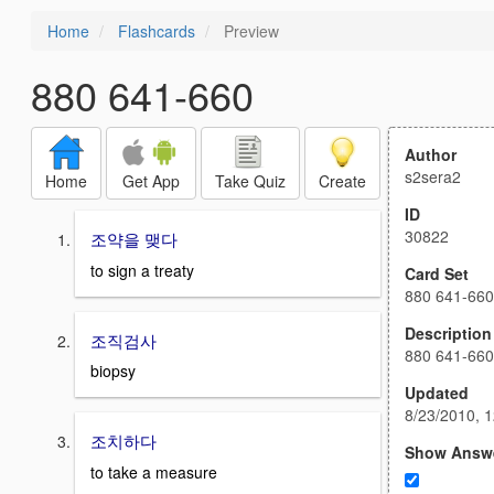
Home
Flashcards
Preview
880 641-660
Author
s2sera2
Home
Get App
Take Quiz
Create
ID
30822
조약을 맺다
to sign a treaty
Card Set
880 641-660
Description
조직검사
880 641-660
biopsy
Updated
8/23/2010, 
조치하다
Show Answ
to take a measure