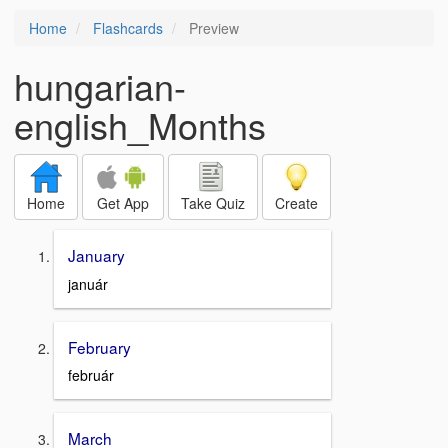
Home
Flashcards
Preview
hungarian-
english_Months
Home
Get App
Take Quiz
Create
January
január
February
február
March