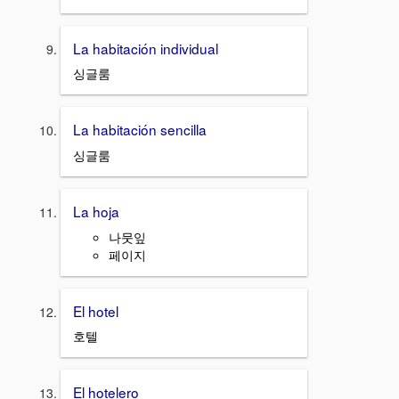
La habitación individual
싱글룸
La habitación sencilla
싱글룸
La hoja
나뭇잎
페이지
El hotel
호텔
El hotelero