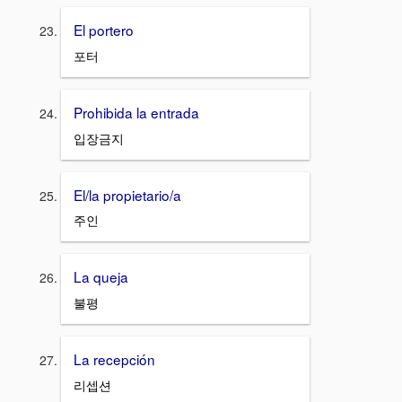
El portero
포터
Prohibida la entrada
입장금지
El/la propietario/a
주인
La queja
불평
La recepción
리셉션