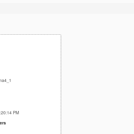
ma4_1
3:20:14 PM
ers