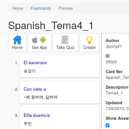
Home
Flashcards
Preview
Spanish_Tema4_1
Author
Jjoony21
Home
Get App
Take Quiz
Create
ID
28020
El ascensor
승강기
Card Set
Spanish_Te
Description
Con vista a
Tema4_1
~에 응하여, 답하여
Updated
7/26/2010, 
El/la dueño/a
Show Answ
주인