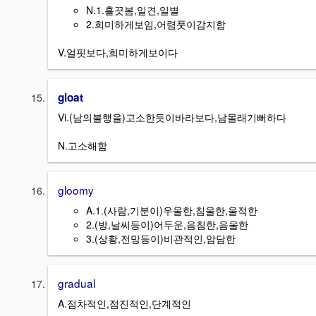
N.1.흘끗봄,일견,일별
2.희미하게보임,어렴풋이감지함
V.얼핏보다,희미하게보이다
gloat
Vi.(남의불행을)고소한듯이바라보다,남몰래기뻐하다
N.고소해함
gloomy
A.1.(사람,기분이)우울한,침울한,울적한
2.(방,날씨등이)어두운,음침한,음울한
3.(상황,전망등이)비관적인,암담한
gradual
A.점차적인,점진적인,단계적인