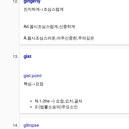
gingerly
진지하게->조심스럽게
Ad.몹시조심스럽게,신중하게
A.몹시조심스러운,아주신중한,주의깊은
gist
gist point
핵심->요점
N.1.(the ~) 요점,요지,골자
2.(법률소송의)주요소인
glimpse