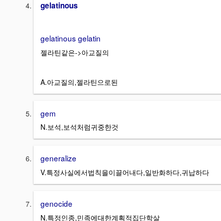
gelatinous
gelatinous gelatin
젤라틴같은->아교질의
A.아교질의,젤라틴으로된
gem
N.보석,보석처럼귀중한것
generalize
V.특정사실에서법칙을이끌어내다,일반화하다,귀납하다
genocide
N.특정인종,민족에대한계획적집단학살