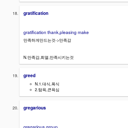
gratification
gratification thank,pleasing make
만족하게만드는것->만족감
N.만족감,희열,만족시키는것
greed
N.1.대식,폭식
2.탐욕,큰욕심
gregarious
gregarious group