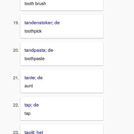
tooth brush
tandenstoker; de
toothpick
tandpasta; de
toothpaste
tante; de
aunt
tap; de
tap
tapijt; het