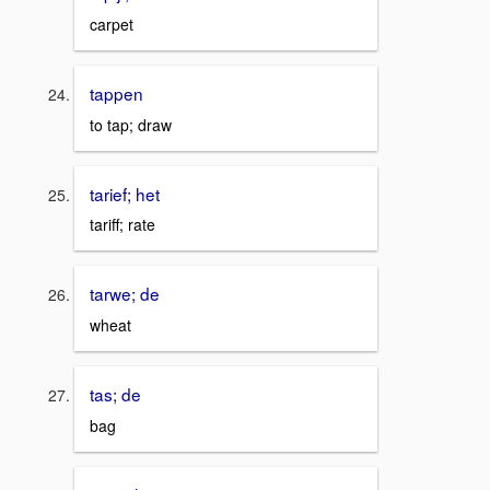
carpet
tappen
to tap; draw
tarief; het
tariff; rate
tarwe; de
wheat
tas; de
bag