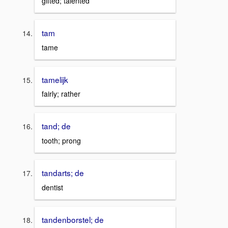
gifted; talented
tam
tame
tamelijk
fairly; rather
tand; de
tooth; prong
tandarts; de
dentist
tandenborstel; de