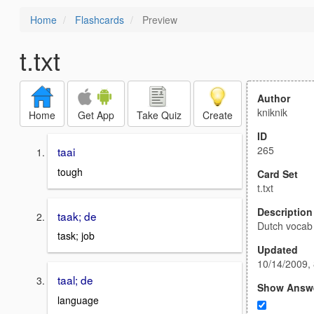
Home
Flashcards
Preview
t.txt
Author
kniknik
Home
Get App
Take Quiz
Create
ID
265
taai
tough
Card Set
t.txt
Description
taak; de
Dutch vocab
task; job
Updated
10/14/2009,
taal; de
Show Answ
language