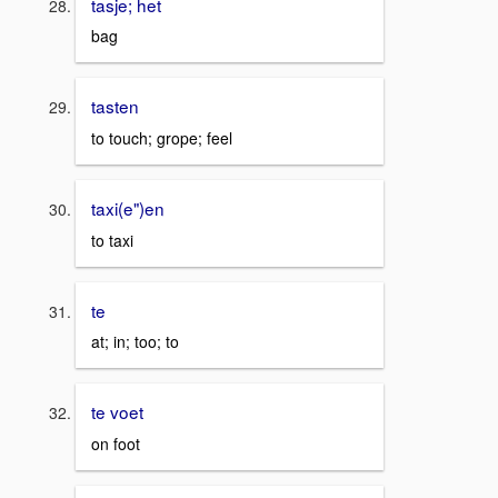
tasje; het
bag
tasten
to touch; grope; feel
taxi(e")en
to taxi
te
at; in; too; to
te voet
on foot