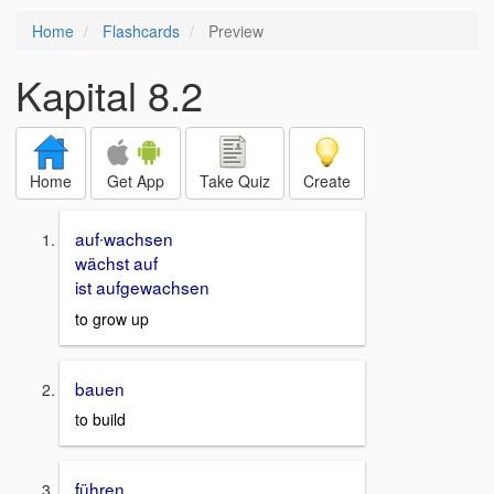
Home
Flashcards
Preview
Kapital 8.2
Home
Get App
Take Quiz
Create
auf∙wachsen
wächst auf
ist aufgewachsen
to grow up
bauen
to build
führen