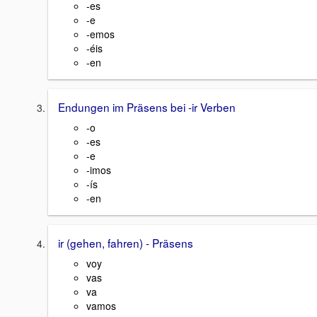
-es
-e
-emos
-éis
-en
Endungen im Präsens bei -ir Verben
-o
-es
-e
-imos
-ís
-en
ir (gehen, fahren) - Präsens
voy
vas
va
vamos