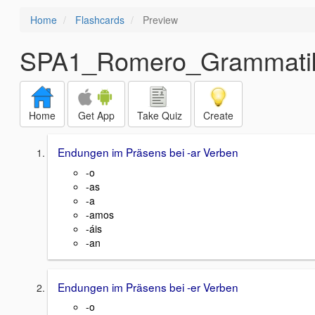
Home
Flashcards
Preview
SPA1_Romero_Grammati
Home
Get App
Take Quiz
Create
Endungen im Präsens bei -ar Verben
-o
-as
-a
-amos
-áis
-an
Endungen im Präsens bei -er Verben
-o