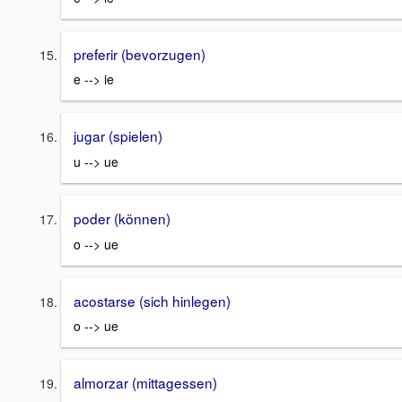
preferir (bevorzugen)
e --> ie
jugar (spielen)
u --> ue
poder (können)
o --> ue
acostarse (sich hinlegen)
o --> ue
almorzar (mittagessen)