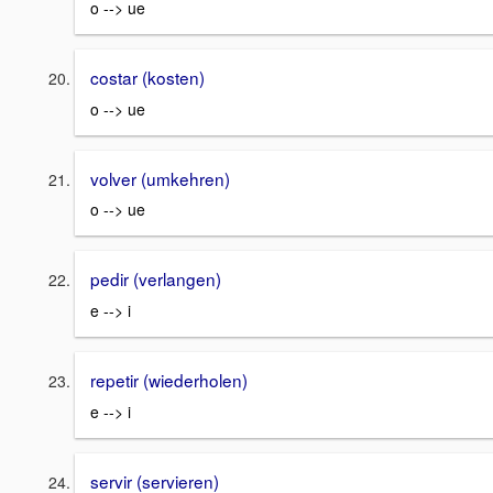
o --> ue
costar (kosten)
o --> ue
volver (umkehren)
o --> ue
pedir (verlangen)
e --> i
repetir (wiederholen)
e --> i
servir (servieren)