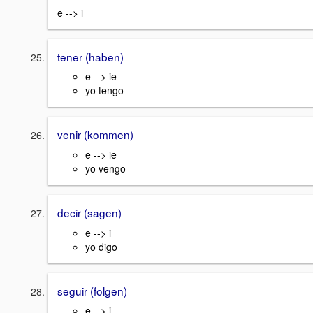
e --> i
tener (haben)
e --> ie
yo tengo
venir (kommen)
e --> ie
yo vengo
decir (sagen)
e --> i
yo digo
seguir (folgen)
e --> i