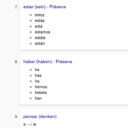
estar (sein) - Präsens
estoy
estás
está
estamos
estáis
están
haber (haben) - Präsens
he
has
ha
hemos
hebéis
han
pensar (denken)
e --> ie