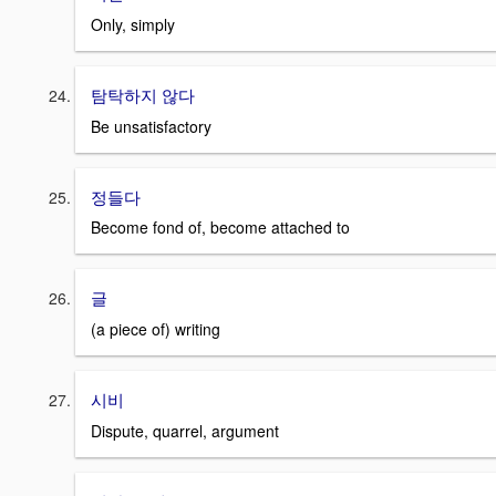
Only, simply
탐탁하지 않다
Be unsatisfactory
정들다
Become fond of, become attached to
글
(a piece of) writing
시비
Dispute, quarrel, argument