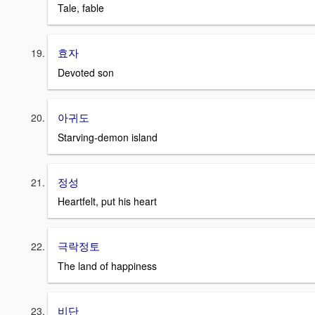
Tale, fable
효자
Devoted son
아귀도
Starving-demon island
정성
Heartfelt, put his heart
극락정토
The land of happiness
비단