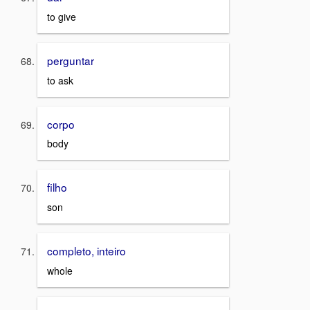
to give
perguntar
to ask
corpo
body
filho
son
completo, inteiro
whole