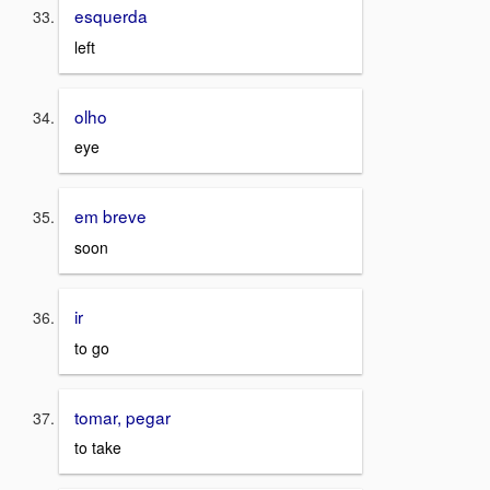
esquerda
left
olho
eye
em breve
soon
ir
to go
tomar, pegar
to take