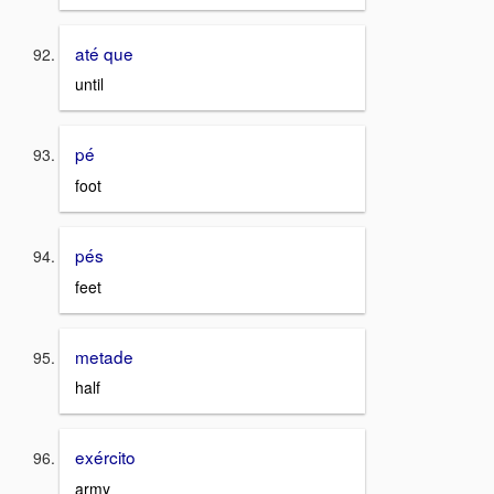
até que
until
pé
foot
pés
feet
metade
half
exército
army