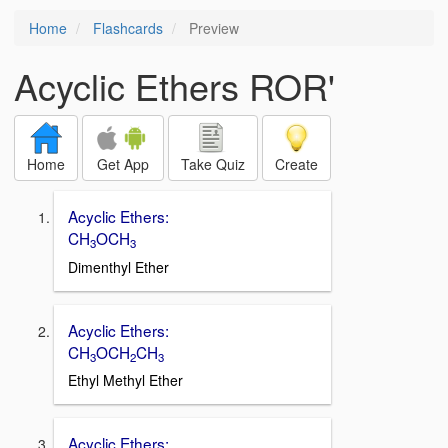
Home
Flashcards
Preview
Acyclic Ethers ROR'
Home
Get App
Take Quiz
Create
Acyclic Ethers:
CH
OCH
3
3
Dimenthyl Ether
Acyclic Ethers:
CH
OCH
CH
3
2
3
Ethyl Methyl Ether
Acyclic Ethers: