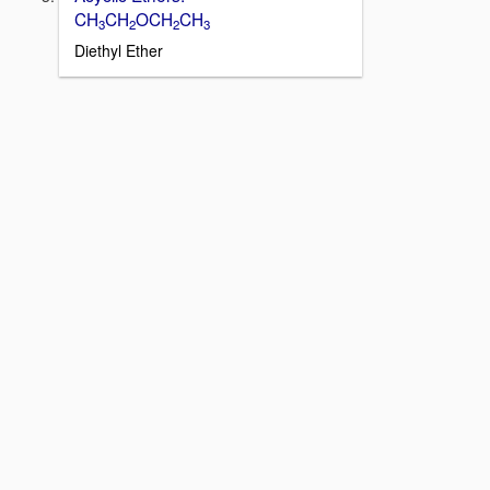
CH
CH
OCH
CH
3
2
2
3
Diethyl Ether