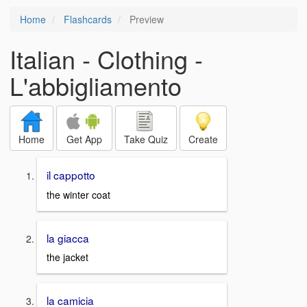
Home
Flashcards
Preview
Italian - Clothing -
L'abbigliamento
Home
Get App
Take Quiz
Create
il cappotto
the winter coat
la giacca
the jacket
la camicia