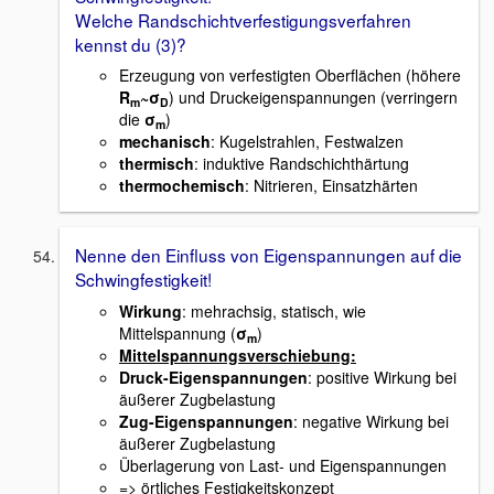
Welche Randschichtverfestigungsverfahren
kennst du (3)?
Erzeugung von verfestigten Oberflächen (höhere
R
~σ
) und Druckeigenspannungen (verringern
m
D
die
σ
)
m
mechanisch
: Kugelstrahlen, Festwalzen
thermisch
: induktive Randschichthärtung
thermochemisch
: Nitrieren, Einsatzhärten
Nenne den Einfluss von Eigenspannungen auf die
Schwingfestigkeit!
Wirkung
: mehrachsig, statisch, wie
Mittelspannung (
σ
)
m
Mittelspannungsverschiebung:
Druck-Eigenspannungen
: positive Wirkung bei
äußerer Zugbelastung
Zug-Eigenspannungen
: negative Wirkung bei
äußerer Zugbelastung
Überlagerung von Last- und Eigenspannungen
=> örtliches Festigkeitskonzept