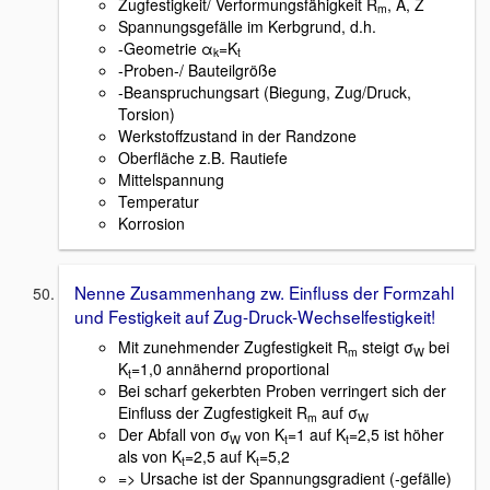
Zugfestigkeit/ Verformungsfähigkeit R
, A, Z
m
Spannungsgefälle im Kerbgrund, d.h.
-Geometrie α
=K
k
t
-Proben-/ Bauteilgröße
-Beanspruchungsart (Biegung, Zug/Druck,
Torsion)
Werkstoffzustand in der Randzone
Oberfläche z.B. Rautiefe
Mittelspannung
Temperatur
Korrosion
Nenne Zusammenhang zw. Einfluss der Formzahl
und Festigkeit auf Zug-Druck-Wechselfestigkeit!
Mit zunehmender Zugfestigkeit R
steigt σ
bei
m
W
K
=1,0 annähernd proportional
t
Bei scharf gekerbten Proben verringert sich der
Einfluss der Zugfestigkeit R
auf σ
m
W
Der Abfall von σ
von K
=1 auf K
=2,5 ist höher
W
t
t
als von K
=2,5 auf K
=5,2
t
t
=> Ursache ist der Spannungsgradient (-gefälle)