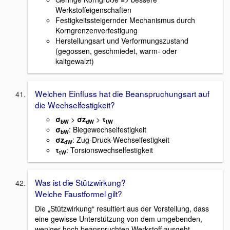
Werkstoffeigenschaften
Festigkeitssteigernder Mechanismus durch
Korngrenzenverfestigung
Herstellungsart und Verformungszustand
(gegossen, geschmiedet, warm- oder
kaltgewalzt)
Welchen Einfluss hat die Beanspruchungsart auf
die Wechselfestigkeit?
σ
>
σz
>
τ
bW
dW
tW
σ
: Biegewechselfestigkeit
bW
σz
: Zug-Druck-Wechselfestigkeit
dW
τ
: Torsionswechselfestigkeit
tW
Was ist die Stützwirkung?
Welche Faustformel gilt?
Die „Stützwirkung“ resultiert aus der Vorstellung, dass
eine gewisse Unterstützung von dem umgebenden,
weniger hoch beanspruchten Werkstoff ausgeht