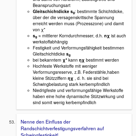
Beanspruchungsart
Gleitschichtdicke
s
: bestimmte Schichtdicke,
g
über der die versagenskritische Spannung
erreicht werden muss (Prozesszone) und damit
von χ*
s
≈ mittlerer Korndurchmesser, d.h.
nχ
ist auch
g
werkstoffabhängig
Festigkeit und Verformungsfähigkeit bestimmen
Gleitschichtdicke
s
g
bei bekanntem
χ*
kann
ηχ
bestimmt werden
Hochfeste Werkstoffe mit weniger
Verformungsreserve, z.B. Federstähle,haben
kleine Stützziffern
ηχ
, d. h. sie sind bei
Schwingbelastung stark kerbempfindlich
Niedrigfeste und verformungsfähige Werkstoffe
haben eine hohe dynamische Stützwirkung und
sind somit wenig kerbempfindlich
Nenne den Einfluss der
Randschichtverfestigungsverfahren auf
Schwingfestigkeit!