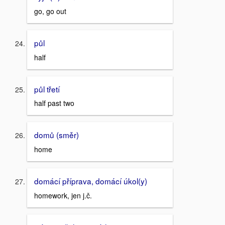
go, go out
půl
half
půl třetí
half past two
domů (směr)
home
domácí příprava, domácí úkol(y)
homework, jen j.č.