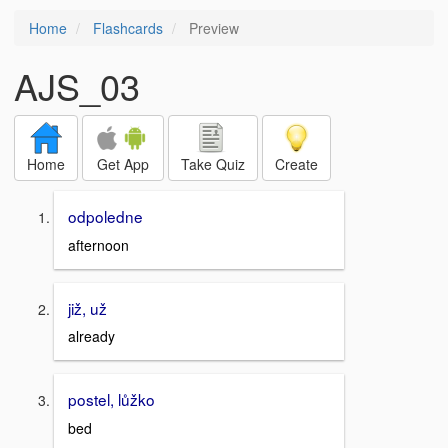
Home
Flashcards
Preview
AJS_03
Home
Get App
Take Quiz
Create
odpoledne
afternoon
již, už
already
postel, lůžko
bed