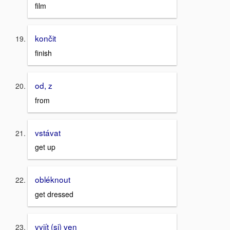
film
končit
finish
od, z
from
vstávat
get up
obléknout
get dressed
vyjít (si) ven