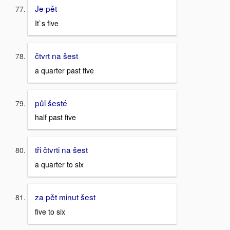
Je pět
It`s five
čtvrt na šest
a quarter past five
půl šesté
half past five
tři čtvrti na šest
a quarter to six
za pět minut šest
five to six