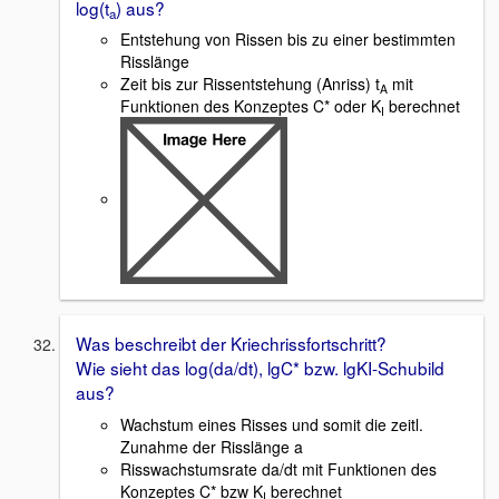
log(t
) aus?
a
Entstehung von Rissen bis zu einer bestimmten
Risslänge
Zeit bis zur Rissentstehung (Anriss) t
mit
A
Funktionen des Konzeptes C* oder K
berechnet
I
Was beschreibt der Kriechrissfortschritt?
Wie sieht das log(da/dt), lgC* bzw. lgKI-Schubild
aus?
Wachstum eines Risses und somit die zeitl.
Zunahme der Risslänge a
Risswachstumsrate da/dt mit Funktionen des
Konzeptes C* bzw K
berechnet
I