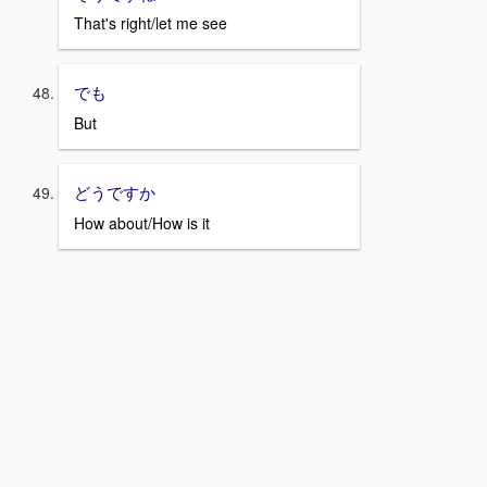
That's right/let me see
でも
But
どうですか
How about/How is it