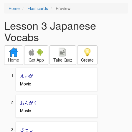
Home
Flashcards
Preview
Lesson 3 Japanese
Vocabs
Home
Get App
Take Quiz
Create
えいが
Movie
おんがく
Music
ざっし