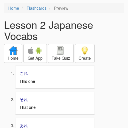
Home
Flashcards
Preview
Lesson 2 Japanese
Vocabs
Home
Get App
Take Quiz
Create
これ
This one
それ
That one
あれ