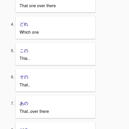
That one over there
どれ
Which one
この
This..
その
That..
あの
That..over there