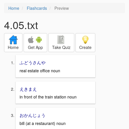
Home
Flashcards
Preview
4.05.txt
Home
Get App
Take Quiz
Create
ふどうさんや
real estate office noun
えきまえ
in front of the train station noun
おかんじょう
bill (at a restaurant) noun