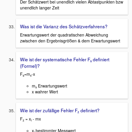
Der Schätzwert bei unendlich vielen Abtastpunkten bzw
unendlich langer Zeit
Was ist die Varianz des Schätzverfahrens?
Erwartungswert der quadratischen Abweichung
zwischen den Ergebnisgrößen & dem Erwartungswert
Wie ist der systematische Fehler F
definiert
s
(Formel)?
F
=m
-x
s
x
m
Erwartungswert
x
x wahrer Wert
Wie ist der zufällige Fehler F
definiert?
z
F
= x
- mx
z
i
x
bestimmter Messwert
i