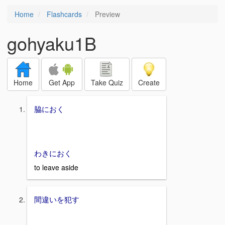
Home
Flashcards
Preview
gohyaku1B
Home
Get App
Take Quiz
Create
脇におく
わきにおく
to leave aside
間違いを犯す