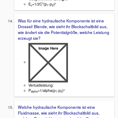
E
=1/2C*(p
-p
)²
c
1
2
Was für eine hydraulische Komponente ist eine
Drossel/ Blende, wie sieht ihr Blockschaltbild aus,
wie ändert sie die Potentialgröße, welche Leistung
erzeugt sie?
Verlustleistung:
P
=1/alpha(p
-p
)²
alpha
1
2
Welche hydraulische Komponente ist eine
Fluidmasse, wie sieht ihr Blockschaltbild aus,