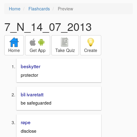
Home
Flashcards
Preview
7_N_14_07_2013
Home
Get App
Take Quiz
Create
beskytter
protector
bli ivaretatt
be safeguarded
røpe
disclose