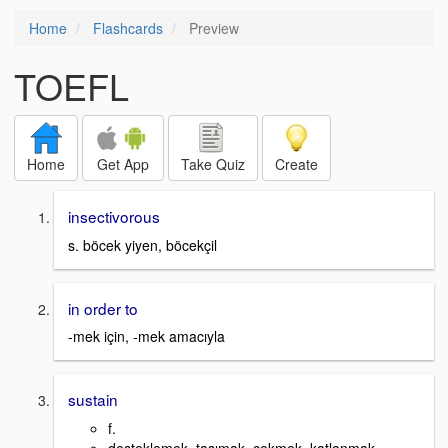
Home
Flashcards
Preview
TOEFL
Home
Get App
Take Quiz
Create
insectivorous
s. böcek yiyen, böcekçil
in order to
-mek için, -mek amacıyla
sustain
f.