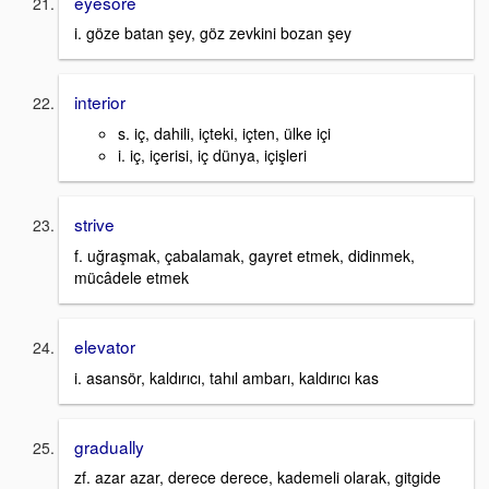
eyesore
i. göze batan şey, göz zevkini bozan şey
interior
s. iç, dahili, içteki, içten, ülke içi
i. iç, içerisi, iç dünya, içişleri
strive
f. uğraşmak, çabalamak, gayret etmek, didinmek,
mücâdele etmek
elevator
i. asansör, kaldırıcı, tahıl ambarı, kaldırıcı kas
gradually
zf. azar azar, derece derece, kademeli olarak, gitgide