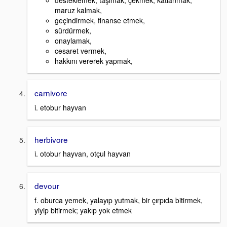
desteklemek, taşımak, çekmek, katlanmak,
maruz kalmak,
geçindirmek, finanse etmek,
sürdürmek,
onaylamak,
cesaret vermek,
hakkını vererek yapmak,
carnivore
i. etobur hayvan
herbivore
i. otobur hayvan, otçul hayvan
devour
f. oburca yemek, yalayıp yutmak, bir çırpıda bitirmek,
yiyip bitirmek; yakıp yok etmek