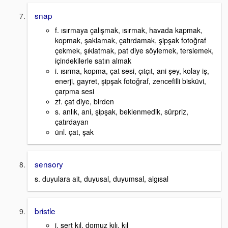
snap
f. ısırmaya çalışmak, ısırmak, havada kapmak,
kopmak, şaklamak, çatırdamak, şipşak fotoğraf
çekmek, şıklatmak, pat diye söylemek, terslemek,
içindekilerle satın almak
i. ısırma, kopma, çat sesi, çıtçıt, ani şey, kolay iş,
enerji, gayret, şipşak fotoğraf, zencefilli bisküvi,
çarpma sesi
zf. çat diye, birden
s. anlık, ani, şipşak, beklenmedik, sürpriz,
çatırdayan
ünl. çat, şak
sensory
s. duyulara ait, duyusal, duyumsal, algısal
bristle
i. sert kıl, domuz kılı, kıl