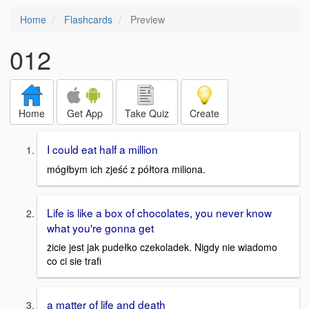
Home
Flashcards
Preview
012
Home
Get App
Take Quiz
Create
I could eat half a million
mógłbym ich zjeść z półtora miliona.
Life is like a box of chocolates, you never know
what you're gonna get
żicie jest jak pudełko czekoladek. Nigdy nie wiadomo
co ci sie trafi
a matter of life and death