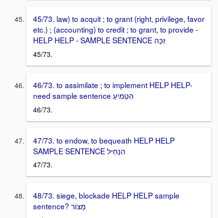
45/73. law) to acquit ; to grant (right, privilege, favor
etc.) ; (accounting) to credit ; to grant, to provide -
HELP HELP - SAMPLE SENTENCE זִכָּה
45/73.
46/73. to assimilate ; to implement HELP HELP-
need sample sentence הִטְמִיעַ
46/73.
47/73. to endow, to bequeath HELP HELP
SAMPLE SENTENCE הִנְחִיל
47/73.
48/73. siege, blockade HELP HELP sample
sentence? מָצוֹר