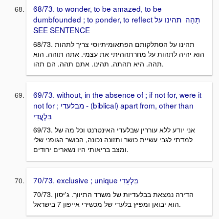
68/73. to wonder, to be amazed, to be
dumbfounded ; to ponder, to reflect תָּהָה תהינו על
SEE SENTENCE
68/73. תהינו על הסתלקותם הפתאומיתיוסי צריך לתהות
הוא יהיה לתהות על מחרתההיתי את עצמי. אתה תוהה. הוא
תהה. היא תהתה. תהינו. אתם תהה. הם תהו.
69/73. without, in the absence of ; if not for, were it
not for ; מבלעדי - (biblical) apart from, other than
בִּלְעֲדֵי
69/73. אני יודע ללא עוררין שבלעדי האינטרנט וכל מה של
למדתי לגבי עשיית כושר ותזונה נכונה, הכושר הגופני שלי
ומצב בריאותי היו נשארים ירודים.
70/73. exclusive ; unique בִּלְעָדִי
70/73. הדירה נמצאת בבלעדיות של משרד התיווך. ג'יסון
הוא יבואן ומפיץ בלעדי של מכשירי אייפון 7 בישראל.