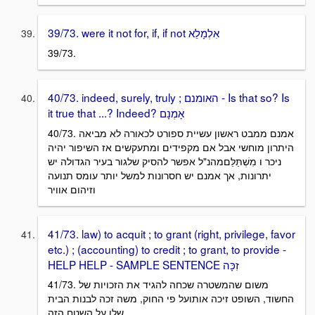
39/73. were it not for, if, if not אִלְמָלֵא
39/73.
40/73. indeed, surely, truly ; האומנם - Is that so? Is
it true that ...? Indeed? אָמְנָם
40/73. אמנם ממבט ראשון עשיית ספורט לכאורה לא מביאה
היתרון מוחשי אבל אם מקפידים ומתעקשים אז השיפור יהיה
ניכר ו מִשְׁתַּלֵּםמהנ"ל אפשר להסיק שלגור בעיר הגדולה יש
יתרונות, אך אמנם יש חסרונות למשל יותר עומס תנועה
וזיהום אוויר
41/73. law) to acquit ; to grant (right, privilege, favor
etc.) ; (accounting) to credit ; to grant, to provide -
HELP HELP - SAMPLE SENTENCE זִכָּה
41/73. משום שהמשטרה שכחה להגיד את הזכויות של
החשוד, השופט זיכה אותועל פי החוק, משה זכה לבנות הבית
שלו על השטח הזה