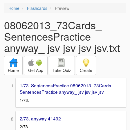
Home
Flashcards
Preview
08062013_73Cards_
SentencesPractice
anyway_ jsv jsv jsv jsv.txt
Home
Get App
Take Quiz
Create
1/73. SentencesPractice 08062013_73Cards_
SentencesPractice anyway_ jsv jsv jsv jsv
1/73.
2/73. anyway 41492
2/73.