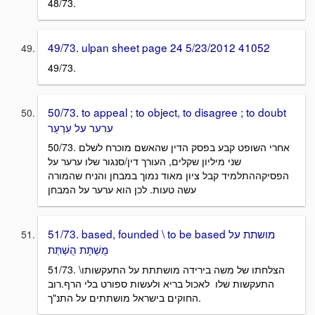
48/73.
49/73. ulpan sheet page 24 5/23/2012 41052
49/73.
50/73. to appeal ; to object, to disagree ; to doubt
ערער על עִרְעֵר
50/73. אחרי השופט קבע בפסק הדין שהאשם מוכרח לשלם
שני מיליון שקלים, העורך דין/סנגור שלו ערער על
הפסיקההתלמיד קבל ציון מאוד נמוך במבחן והניח שהמורה
עשה טעות. לכן הוא ערער על המבחן
51/73. based, founded \ to be based מושתת על
מֻשְׁתָּת הֻשְׁתַּת
51/73. הצלחתו של משה בירידה מושתתת על התעקשותו\
התעקשות שלו לאכול בריא ולעשות ספורט בלי הרף.רוב
החוקים בישראל מושתתים על התנ"ך.