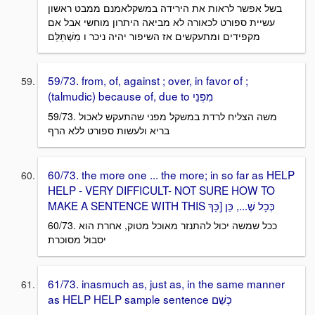
בשל אפשר לראות את הירידה במשקלאמנם ממבט ראשון
עשיית ספורט לכאורה לא מביאה היתרון מוחשי אבל אם
מקפידים ומתעקשים אז השיפור יהיה ניכר ו מִשְׁתַּלֵּם
59/73. from, of, against ; over, in favor of ;
(talmudic) because of, due to מִפְּנֵי
59/73. משה הצליח לרדת במשקל מפני שהתעקש לאכול
בריא ולעשות ספורט ללא הרף
60/73. the more one ... the more; in so far as HELP
HELP - VERY DIFFICULT- NOT SURE HOW TO
MAKE A SENTENCE WITH THIS כְּכָל שֶׁ..., כֵּן [כָּךְ
60/73. ככל שמשה יכול להתנזר מאוכל מטוק, אחרת הוא
יסבול מסוכרת
61/73. inasmuch as, just as, in the same manner
as HELP HELP sample sentence כְּשֵׁם