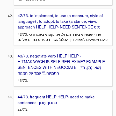
42/73. to implement, to use (a measure, style of
language) ; to adopt, to take (a stance, view,
approach HELP HELP- NEED SENTENCE נָקַט
42/73. אחרי שצפיתי ביורד הגדול, אני נקטתי בעמדה כי
כולם מסוגלים למצוא דרך לכלול עשיית ספורט בחיים שלהם
43/73. negotiate verb HELP HELP -
HITMAKAYACH IS SELF REFLEXIVE? EXAMPLE
SENTENCES WITH NEGOCIATE נָשָׂא וְנָתַן, הִדַּיֵּן,
הִתְמַקֵּחַ \\\ עָמַד עַל הַמֶּקַח
43/73.
44/73. frequent HELP HELP- need to make
sentences התכוף תָּכוּף
44/73.