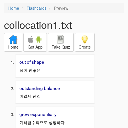
Home
Flashcards
Preview
collocation1.txt
Home
Get App
Take Quiz
Create
out of shape
몸이 안좋은
outstanding balance
미결제 잔액
grow exponentially
기하급수적으로 성장하다