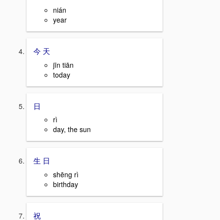
nián
year
今 天
jīn tiān
today
日
rì
day, the sun
生 日
shēng rì
birthday
祝