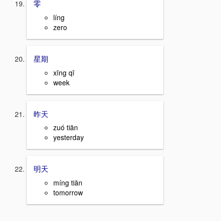
零
líng
zero
星期
xīng qī
week
昨天
zuó tiān
yesterday
明天
míng tiān
tomorrow