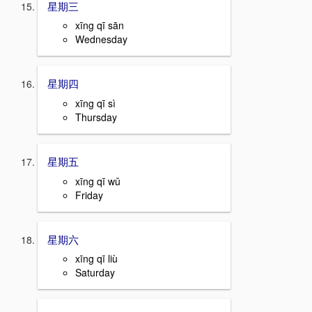
星期三
xīng qī sān
Wednesday
星期四
xīng qī sì
Thursday
星期五
xīng qī wǔ
Friday
星期六
xīng qī liù
Saturday