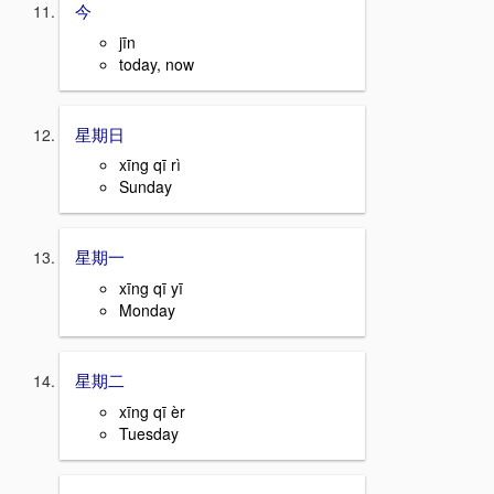
今
jīn
today, now
星期日
xīng qī rì
Sunday
星期一
xīng qī yī
Monday
星期二
xīng qī èr
Tuesday