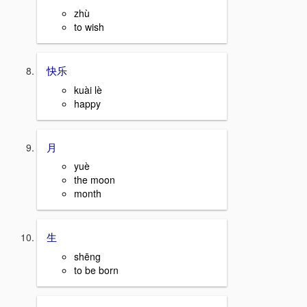
zhù
to wish
快乐
kuài lè
happy
月
yuè
the moon
month
生
shēng
to be born