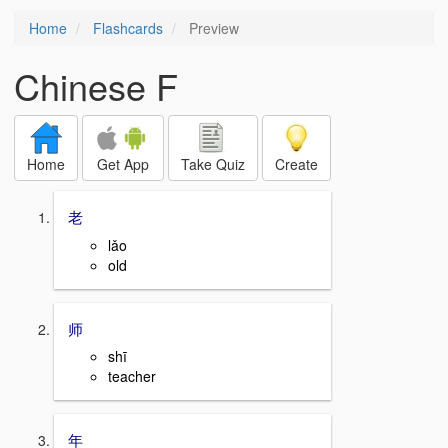
Home
Flashcards
Preview
Chinese F
Home
Get App
Take Quiz
Create
老
lǎo
old
师
shī
teacher
年