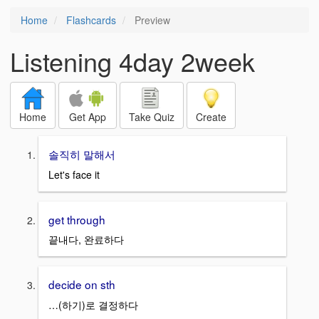
Home
Flashcards
Preview
Listening 4day 2week
Home
Get App
Take Quiz
Create
솔직히 말해서
Let's face it
get through
끝내다, 완료하다
decide on sth
…(하기)로 결정하다