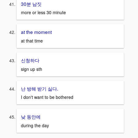
30분 남짓
more or less 30 minute
at the moment
at that time
신청하다
sign up sth
난 방해 받기 싫다.
I don't want to be bothered
낮 동안에
during the day