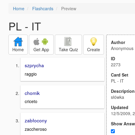
Home
Flashcards
Preview
PL - IT
Author
Anonymous
Home
Get App
Take Quiz
Create
ID
2273
szprycha
raggio
Card Set
PL - IT
Description
chomik
słówka
criceto
Updated
12/5/2009, 
zabłocony
Show Answ
zaccheroso