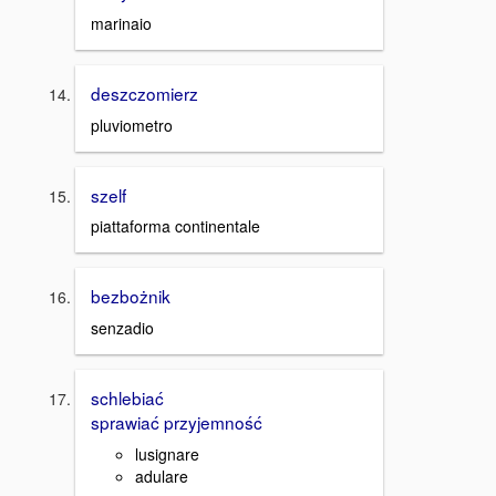
marinaio
deszczomierz
pluviometro
szelf
piattaforma continentale
bezbożnik
senzadio
schlebiać
sprawiać przyjemność
lusignare
adulare