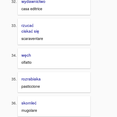
wydawnictwo
casa editrice
rzucać
ciskać się
scaraventare
węch
olfatto
rozrabiaka
pasticcione
skomleć
mugolare