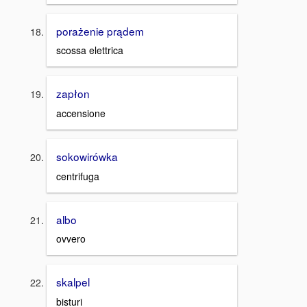
porażenie prądem
scossa elettrica
zapłon
accensione
sokowirówka
centrifuga
albo
ovvero
skalpel
bisturi