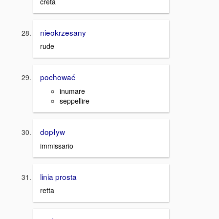
creta
nieokrzesany
rude
pochować
inumare
seppellire
dopływ
immissario
linia prosta
retta