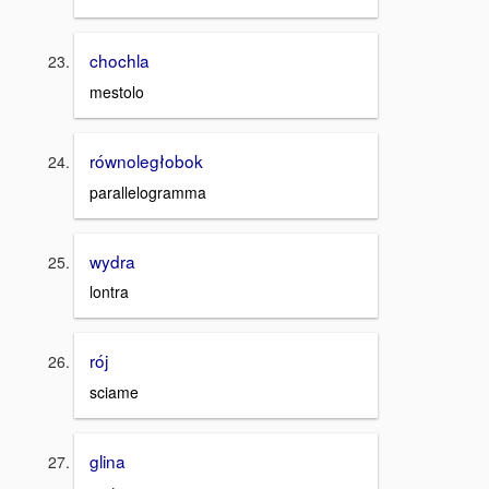
chochla
mestolo
równoległobok
parallelogramma
wydra
lontra
rój
sciame
glina